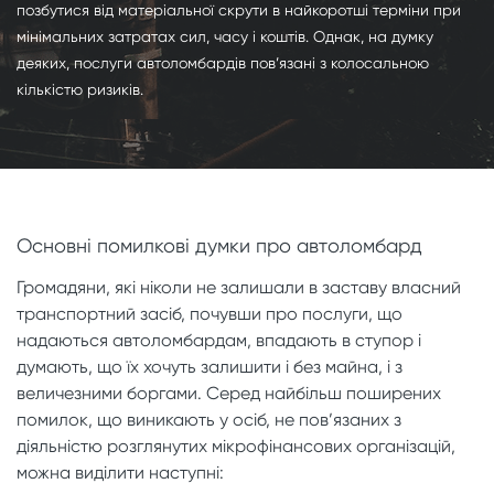
позбутися від матеріальної скрути в найкоротші терміни при
мінімальних затратах сил, часу і коштів. Однак, на думку
деяких, послуги автоломбардів пов’язані з колосальною
кількістю ризиків.
Основні помилкові думки про автоломбард
Громадяни, які ніколи не залишали в заставу власний
транспортний засіб, почувши про послуги, що
надаються автоломбардам, впадають в ступор і
думають, що їх хочуть залишити і без майна, і з
величезними боргами. Серед найбільш поширених
помилок, що виникають у осіб, не пов’язаних з
діяльністю розглянутих мікрофінансових організацій,
можна виділити наступні: