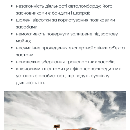
незаконність діяльності автоломбарду: його
засновниками є бандити і шахраї;
шалені відсотки за користування позиковими
засобами;
неможливість повернути залишене під заставу
майно;
несумлінне проведення експертної оцінки об’єкта
застави;
неналежне зберігання транспортних засобів;
ключовими клієнтами цих фінансово-кредитних
установ є особистості, що ведуть сумнівну
діяльність і ін.