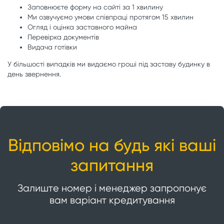
Заповнюєте форму на сайті за 1 хвилину
Ми озвучуємо умови співпраці протягом 15 хвилин
Огляд і оцінка заставного майна
Перевірка документів
Видача готівки
У більшості випадків ми видаємо гроші під заставу будинку в
день звернення.
Відповімо на будь які ваші
запитання
Залиште номер і менеджер запропонує
вам варіант кредитування