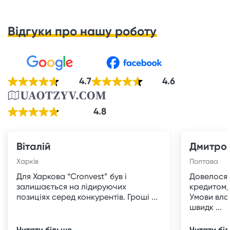
Відгуки про нашу роботу
4.7
4.6
4.8
Віталій
Дмитро
Харків
Полтава
Для Харкова “Cronvest” був і
Довелося 
залишається на лідируючих
кредитом,
позиціях серед конкурентів. Гроші ...
Умови вла
швидк ...
Читати більше
Читати бі