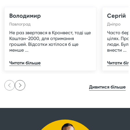
Володимир
Сергій
Павлоград
Дніпро
Не раз звертався в Кронвест, тоді ще
Часто бер
Каштан-2000, для отримання
цілях. Пр
грошей. Відсотки хотілося б ще
люди. Було
менше ...
внести ...
Читати більше
Читати бі
Дивитися більше