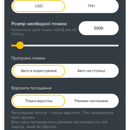
USD
ГРН
Розмір необхідної позики
Мінімальна сума позики 1 000$ або 40
000грн
Програма позики
Авто в користуванні
Авто на стоянці
Варіанти погашення
Тільки відсотки
Рівними частинами
Регулярний платіж - тільки відсотки. Тіло закриваєте
коли зручно.
Вся сума погашається рівними частинами на той
період, який ви обрали