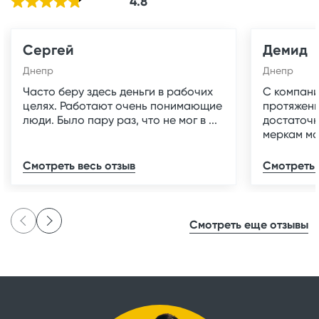
4.8
Сергей
Демид
Днепр
Днепр
Часто беру здесь деньги в рабочих
С компани
целях. Работают очень понимающие
протяжени
люди. Было пару раз, что не мог в ...
достаточн
меркам мал
Смотреть весь отзыв
Смотреть 
Смотреть еще отзывы