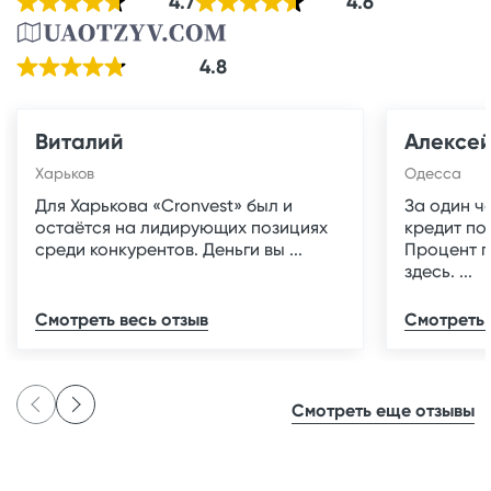
4.7
4.6
4.8
Виталий
Алексе
Харьков
Одесса
Для Харькова «Cronvest» был и
За один ч
остаётся на лидирующих позициях
кредит по
среди конкурентов. Деньги вы ...
Процент 
здесь. ...
Смотреть весь отзыв
Смотреть 
Смотреть еще отзывы