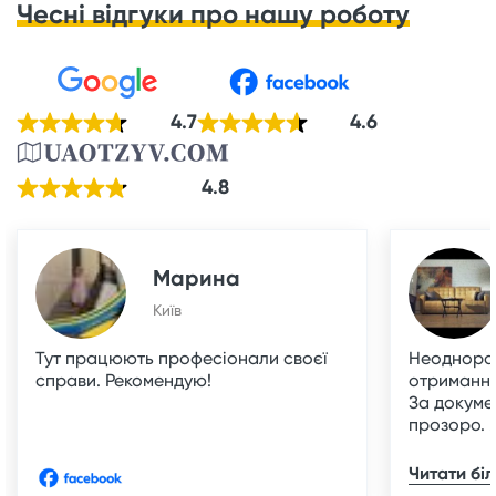
Чесні відгуки про нашу роботу
4.7
4.6
4.8
Марина
Київ
Тут працюють професіонали своєї
Неоднораз
справи. Рекомендую!
отримання
За докуме
прозоро. ..
Читати бі