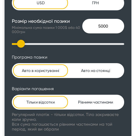
USD
ГРН
Розмір необхідної позики
Мінімальна сума позики 1 000$ або 40
000грн
Програма позики
Авто в користуванні
Авто на стоянці
Варіанти погашення
Тільки відсотки
Рівними частинами
Регулярний платіж - тільки відсотки. Тіло закриваєте
коли зручно.
Вся сума погашається рівними частинами на той
період, який ви обрали