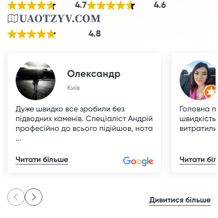
4.7
4.6
4.8
Олександр
Київ
Дуже швидко все зробили без
Головна п
підводних каменів. Спеціаліст Андрій
швидкість
професійно до всього підійшов, нота
витратили 
...
Читати більше
Читати бі
Дивитися більше