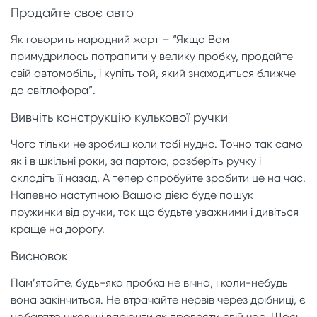
Продайте своє авто
Як говорить народний жарт – “Якщо Вам
примудрилось потрапити у велику пробку, продайте
свій автомобіль, і купіть той, який знаходиться ближче
до світлофора”.
Вивчіть конструкцію кулькової ручки
Чого тільки не зробиш коли тобі нудно. Точно так само
як і в шкільні роки, за партою, розберіть ручку і
складіть її назад. А тепер спробуйте зробити це на час.
Напевно наступною Вашою дією буде пошук
пружинки від ручки, так що будьте уважними і дивіться
краще на дорогу.
Висновок
Пам’ятайте, будь-яка пробка не вічна, і коли-небудь
вона закінчиться. Не втрачайте нервів через дрібниці, є
набагато цікавіші варіанти як провести свій час. Щось