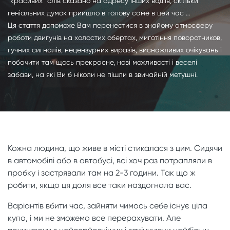
“красивих” слів сказано на адресу інших водіїв, скільки
геніальних думок прийшло в голову саме в цей час …
Ця стаття допоможе Вам перенестися в знайому атмосферу
роботи двигунів на холостих обертах, миготіння поворотников,
гучних сигналів, нецензурних виразів, виснажливих очікувань і
побачити там щось прекрасне, нові можливості і веселі
забави, на які Ви б ніколи не пішли в звичайній метушні.
Кожна людина, що живе в місті стикалася з цим. Сидячи
в автомобілі або в автобусі, всі хоч раз потрапляли в
пробку і застрявали там на 2-3 години. Так що ж
робити, якщо ця доля все таки наздогнала вас.
Варіантів вбити час, зайняти чимось себе існує ціла
купа, і ми не зможемо все перерахувати. Але