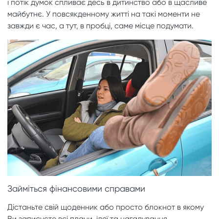
і потік думок спливає десь в дитинство або в щасливе
майбутнє. У повсякденному житті на такі моменти не
завжди є час, а тут, в пробці, саме місце подумати.
Займіться фінансовими справами
Дістаньте свій щоденник або просто блокнот в якому
Ви записуєте всі плани, ідеї та нагадування.