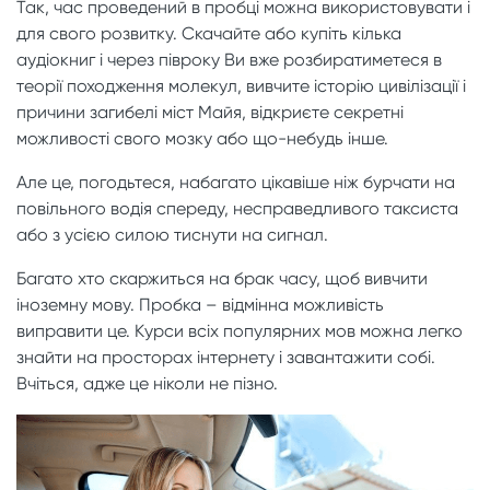
Так, час проведений в пробці можна використовувати і
для свого розвитку. Скачайте або купіть кілька
аудіокниг і через півроку Ви вже розбиратиметеся в
теорії походження молекул, вивчите історію цивілізації і
причини загибелі міст Майя, відкриєте секретні
можливості свого мозку або що-небудь інше.
Але це, погодьтеся, набагато цікавіше ніж бурчати на
повільного водія спереду, несправедливого таксиста
або з усією силою тиснути на сигнал.
Багато хто скаржиться на брак часу, щоб вивчити
іноземну мову. Пробка – відмінна можливість
виправити це. Курси всіх популярних мов можна легко
знайти на просторах інтернету і завантажити собі.
Вчіться, адже це ніколи не пізно.