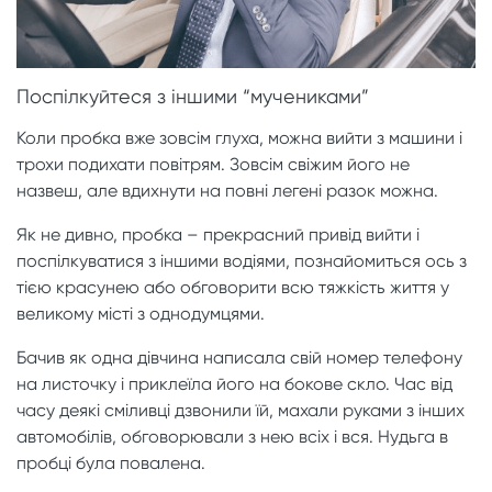
Поспілкуйтеся з іншими “мучениками”
Коли пробка вже зовсім глуха, можна вийти з машини і
трохи подихати повітрям. Зовсім свіжим його не
назвеш, але вдихнути на повні легені разок можна.
Як не дивно, пробка – прекрасний привід вийти і
поспілкуватися з іншими водіями, познайомиться ось з
тією красунею або обговорити всю тяжкість життя у
великому місті з однодумцями.
Бачив як одна дівчина написала свій номер телефону
на листочку і приклеїла його на бокове скло. Час від
часу деякі сміливці дзвонили їй, махали руками з інших
автомобілів, обговорювали з нею всіх і вся. Нудьга в
пробці була повалена.