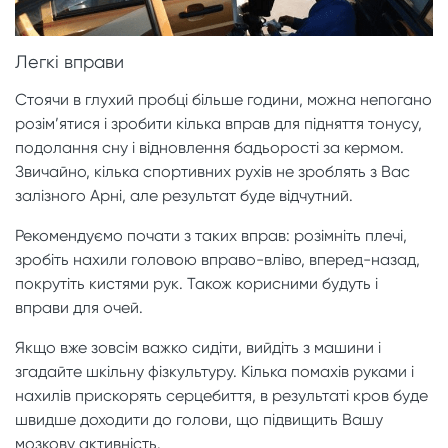
Легкі вправи
Стоячи в глухий пробці більше години, можна непогано
розім’ятися і зробити кілька вправ для підняття тонусу,
подолання сну і відновлення бадьорості за кермом.
Звичайно, кілька спортивних рухів не зроблять з Вас
залізного Арні, але результат буде відчутний.
Рекомендуємо почати з таких вправ: розімніть плечі,
зробіть нахили головою вправо-вліво, вперед-назад,
покрутіть кистями рук. Також корисними будуть і
вправи для очей.
Якщо вже зовсім важко сидіти, вийдіть з машини і
згадайте шкільну фізкультуру. Кілька помахів руками і
нахилів прискорять серцебиття, в результаті кров буде
швидше доходити до голови, що підвищить Вашу
мозкову активність.