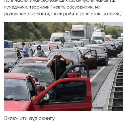
починаючи з найсерйозніших і закінчуючи найбільш
кумедними, творчими і навіть абсурдними, ми
розглянемо варіанти, що ж робити коли стоїш в пробці.
Включити аудіокнигу