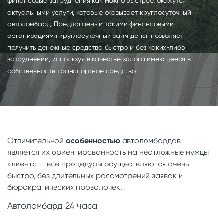
финансовые затруднения как можно быстрее, окажутся
актуальными услуги, которые оказывает круглосуточный
автоломбард. Предлагаемый такими финансовыми
организациями круглосуточный займ денег позволяет
получить денежные средства быстро и без каких-либо
затруднений, используя в качестве залога имеющееся в
собственности транспортное средство.
Отличительной
особенностью
автоломбардов
является их ориентированность на неотложные нужды
клиента — все процедуры осуществляются очень
быстро, без длительных рассмотрений заявок и
бюрократических проволочек.
Автоломбард 24 часа