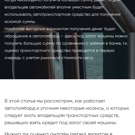
владельцев автомобилей вполне уместным будет
использовать автотранспортное средство для получения
искомой суммы.
Наиболее выгодным вариантом получения денег будет
обращение в автоломбард – здесь под залог машины можно
получить большую сумму по сравнению с займом в банке, т.к.
оценка транспортного средства проводится в первую
очередь с учетом рыночной стоимости авто.
В этой статье мы рассмотрим, как работает
автоломбард и уточним некоторые нюансы, о которых
следует знать владельцам транспортных средств,
решивших взять кредит под залог своей машины.
Нужна ли оценка онлайн перед визитом в